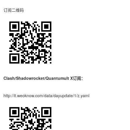
订阅二维码
Clash/Shadowrocket/Quantumult X订阅：
http://it.weoknow.com/data/dayupdate/1/z.yaml