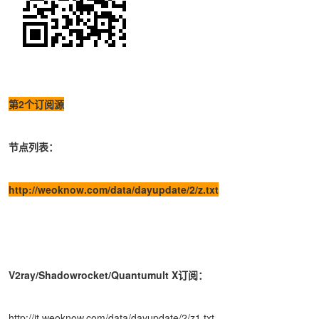
第2个订阅源
节点列表：
http://weoknow.com/data/dayupdate/2/z.txt
V2ray/Shadowrocket/Quantumult X订阅：
http://it.weoknow.com/data/dayupdate/2/z1.txt