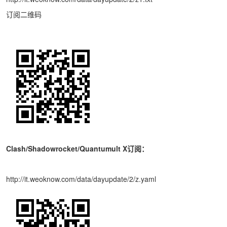
订阅二维码
Clash/Shadowrocket/Quantumult X订阅：
http://it.weoknow.com/data/dayupdate/2/z.yaml