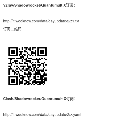
V2ray/Shadowrocket/Quantumult X订阅：
http://it.weoknow.com/data/dayupdate/2/z1.txt
订阅二维码
Clash/Shadowrocket/Quantumult X订阅：
http://it.weoknow.com/data/dayupdate/2/z.yaml