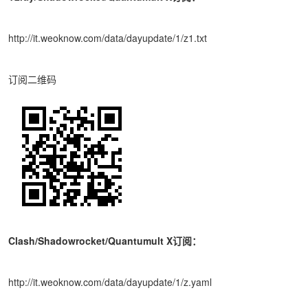
http://it.weoknow.com/data/dayupdate/1/z1.txt
订阅二维码
Clash/Shadowrocket/Quantumult X订阅：
http://it.weoknow.com/data/dayupdate/1/z.yaml