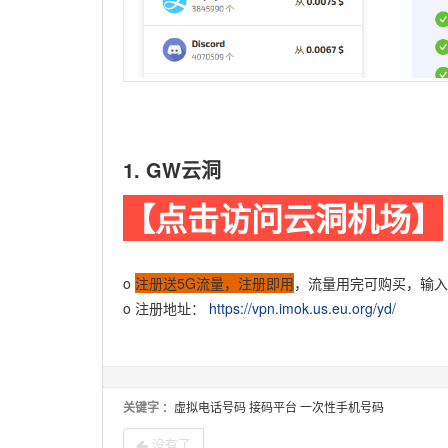
1. GW云洞
【点击访问云洞机场】
o
注册送5G流量，注册即用
，流量用完可购买，输入 
o 注册地址：
https://vpn.imok.us.eu.org/yd/
关键字
：虚拟电话号码 接码平台 一次性手机号码
没有了