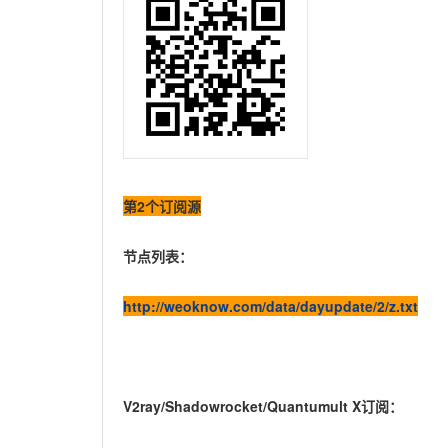
第2个订阅源
节点列表：
http://weoknow.com/data/dayupdate/2/z.txt
V2ray/Shadowrocket/Quantumult X订阅：