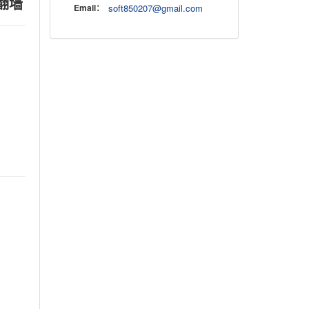
翻墙
Email：
soft850207@gmail.com