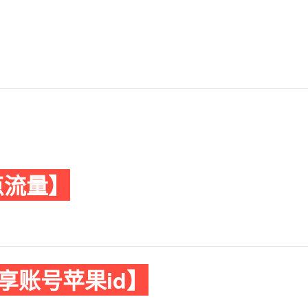
点流量】
享账号苹果id】