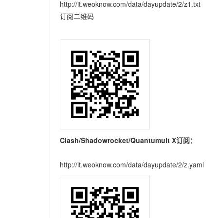
http://it.weoknow.com/data/dayupdate/2/z1.txt
订阅二维码
Clash/Shadowrocket/Quantumult X订阅：
http://it.weoknow.com/data/dayupdate/2/z.yaml