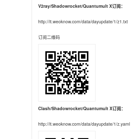
V2ray/Shadowrocket/Quantumult X订阅：
http://it.weoknow.com/data/dayupdate/1/z1.txt
订阅二维码
Clash/Shadowrocket/Quantumult X订阅：
http://it.weoknow.com/data/dayupdate/1/z.yaml