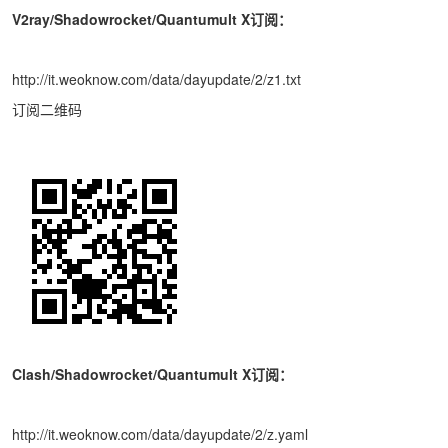
V2ray/Shadowrocket/Quantumult X订阅：
http://it.weoknow.com/data/dayupdate/2/z1.txt
订阅二维码
Clash/Shadowrocket/Quantumult X订阅：
http://it.weoknow.com/data/dayupdate/2/z.yaml