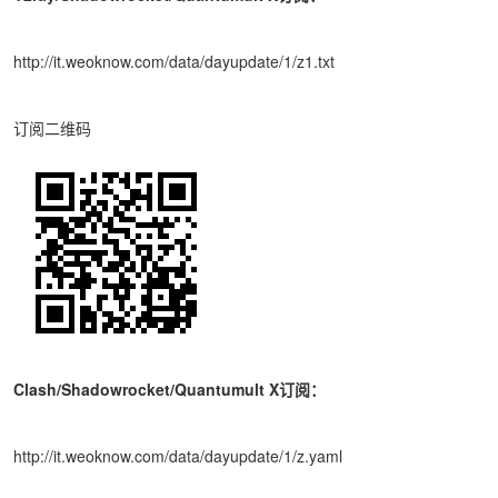
http://it.weoknow.com/data/dayupdate/1/z1.txt
订阅二维码
Clash/Shadowrocket/Quantumult X订阅：
http://it.weoknow.com/data/dayupdate/1/z.yaml