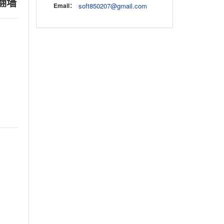
翻墙
Email：
soft850207@gmail.com