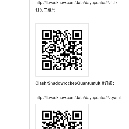
http://it.weoknow.com/data/dayupdate/2/z1.txt
订阅二维码
Clash/Shadowrocket/Quantumult X订阅：
http://it.weoknow.com/data/dayupdate/2/z.yaml