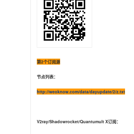
第2个订阅源
节点列表：
http://weoknow.com/data/dayupdate/2/z.txt
V2ray/Shadowrocket/Quantumult X订阅：