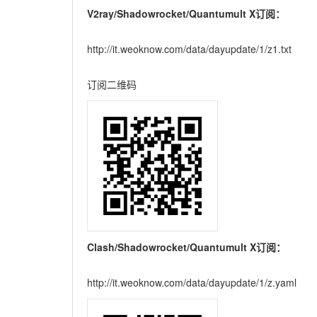
V2ray/Shadowrocket/Quantumult X订阅：
http://it.weoknow.com/data/dayupdate/1/z1.txt
订阅二维码
Clash/Shadowrocket/Quantumult X订阅：
http://it.weoknow.com/data/dayupdate/1/z.yaml