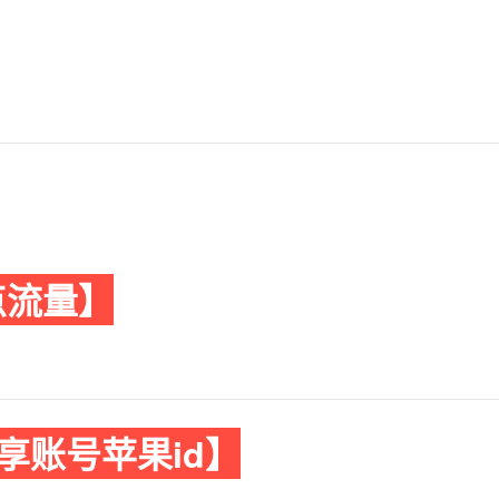
点流量】
享账号苹果id】